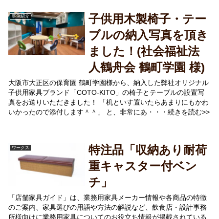
子供用木製椅子・テー
事例紹介
ブルの納入写真を頂き
ました！(社会福祉法
人鶴舟会 鶴町学園 様)
大阪市大正区の保育園 鶴町学園様から、納入した弊社オリジナル
子供用家具ブランド「COTO-KITO」の椅子とテーブルの設置写
真をお送りいただきました！ 「机といす置いたらあまりにもかわ
いかったので添付します＾＾」 と、非常にあ・・・続きを読む>>
特注品「収納あり耐荷
ワークス
重キャスター付ベン
チ」
「店舗家具ガイド」は、業務用家具メーカー情報や各商品の特徴
のご案内、家具選びの用語や方法の解説など、飲食店・設計事務
所様向けに業務用家具についてのお役立ち情報が掲載されている