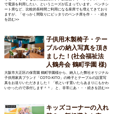
で電源を利用したい、というニーズが広まっています。 ベンチシ
ート席など、比較的長時間ご利用になる座席でも増えてきており
ますが、「せっかく間取りにピッタリのベンチ席を作・・・続き
を読む>>
子供用木製椅子・テー
事例紹介
ブルの納入写真を頂き
ました！(社会福祉法
人鶴舟会 鶴町学園 様)
大阪市大正区の保育園 鶴町学園様から、納入した弊社オリジナル
子供用家具ブランド「COTO-KITO」の椅子とテーブルの設置写
真をお送りいただきました！ 「机といす置いたらあまりにもかわ
いかったので添付します＾＾」 と、非常にあ・・・続きを読む>>
キッズコーナーの入れ
ワークス