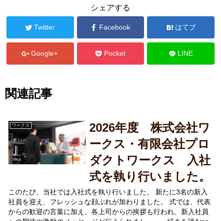
シェアする
Twitter
Facebook
はてブ
Google+
Pocket
LINE
関連記事
2026年度 株式会社ワ
ワークス
ークス・有限会社プロ
ダクトワークス 入社
式を執り行いました。
このたび、当社では入社式を執り行いました。 新たに3名の新入
社員を迎え、フレッシュな顔ぶれが加わりました。 式では、代表
からの歓迎の言葉に加え、各上司からの挨拶も行われ、新入社員