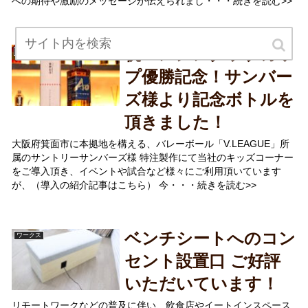
への期待や激励のメッセージが伝えられまし・・・続きを読む>>
祝！アジアクラブカッ
ワークス
プ優勝記念！サンバー
ズ様より記念ボトルを
頂きました！
大阪府箕面市に本拠地を構える、バレーボール「V.LEAGUE」所
属のサントリーサンバーズ様 特注製作にて当社のキッズコーナー
をご導入頂き、イベントや試合など様々にご利用頂いています
が、（導入の紹介記事はこちら） 今・・・続きを読む>>
ベンチシートへのコン
ワークス
セント設置口 ご好評
いただいています！
リモートワークなどの普及に伴い、飲食店やイートインスペース