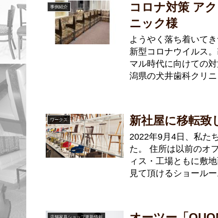
コロナ対策 ア
事例紹介
ニック様
ようやく落ち着いてき
新型コロナウイルス。
マル時代に向けての対
潟県の犬井歯科クリニ
新社屋に移転致
ワークス
2022年9月4日、
た。 住所は以前のオ
ィス・工場ともに敷地
見て頂けるショールー
オーツー「QUO
店舗家具ショップ更新情報