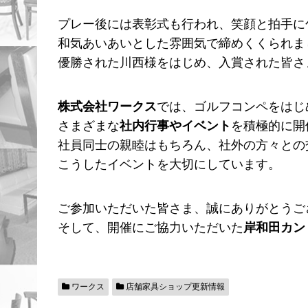
プレー後には表彰式も行われ、笑顔と拍手に
和気あいあいとした雰囲気で締めくくられま
優勝された川西様をはじめ、入賞された皆さ
株式会社ワークス
では、ゴルフコンペをはじ
さまざまな
社内行事やイベント
を積極的に開
社員同士の親睦はもちろん、社外の方々との
こうしたイベントを大切にしています。
ご参加いただいた皆さま、誠にありがとうご
そして、開催にご協力いただいた
岸和田カン
ワークス
店舗家具ショップ更新情報