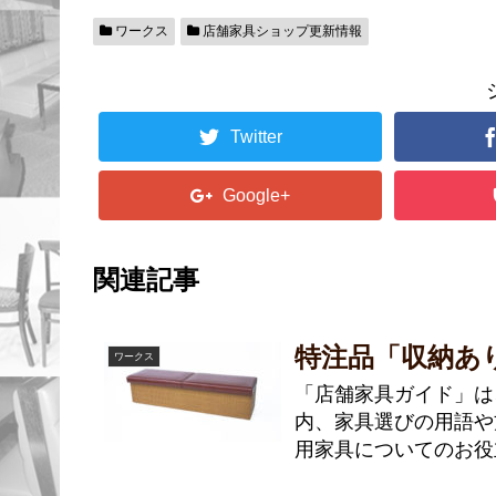
ワークス
店舗家具ショップ更新情報
Twitter
Google+
関連記事
特注品「収納あ
ワークス
「店舗家具ガイド」は
内、家具選びの用語や
用家具についてのお役